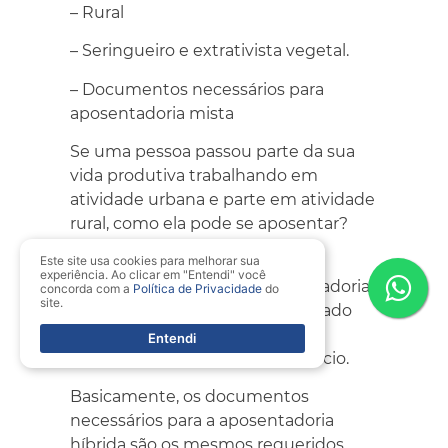
– Rural
– Seringueiro e extrativista vegetal.
– Documentos necessários para
aposentadoria mista
Se uma pessoa passou parte da sua
vida produtiva trabalhando em
atividade urbana e parte em atividade
rural, como ela pode se aposentar?
Neste caso, o contribuinte se
Este site usa cookies para melhorar sua
experiência. Ao clicar em "Entendi" você
enquadra na chamada aposentadoria
concorda com a
Política de Privacidade
do
site.
mista ou híbrida. Assim, o segurado
pode somar as contribuições e
Entendi
requisitos para solicitar o benefício.
Basicamente, os documentos
necessários para a aposentadoria
híbrida são os mesmos requeridos